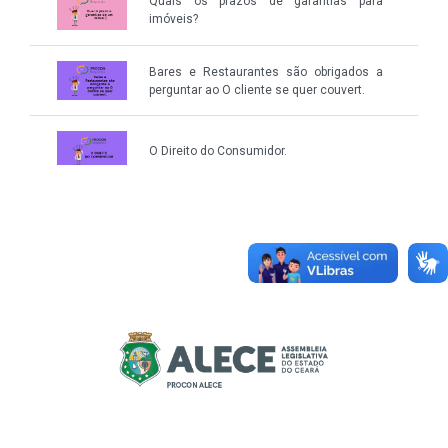
Quais os prazos de garantias para
imóveis?
Bares e Restaurantes são obrigados a
perguntar ao O cliente se quer couvert.
O Direito do Consumidor.
Posso pedir a suspensão temporária de
serviços como telefonia?
O que é maquiagem de produtos?
Quais meus direitos em compras no
Delivery?
Qual o Prazo para reclamar sobre produto
com defeito?