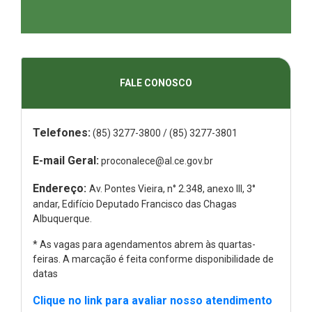
(Abre em nova janela)
(Abr
FALE CONOSCO
Telefones:
(85) 3277-3800 / (85) 3277-3801
E-mail Geral:
proconalece@al.ce.gov.br
Endereço:
Av. Pontes Vieira, n° 2.348, anexo III, 3°
andar, Edifício Deputado Francisco das Chagas
Albuquerque.
* As vagas para agendamentos abrem às quartas-
feiras. A marcação é feita conforme disponibilidade de
datas
Clique no link para avaliar nosso atendimento