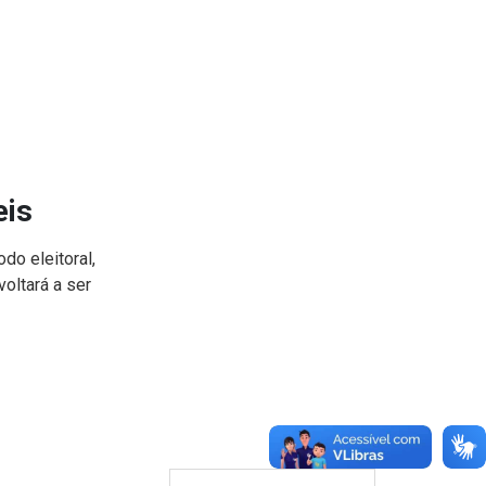
eis
do eleitoral,
oltará a ser