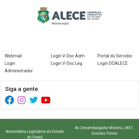
Webmail
Login V-Doc Adm
Portal do Servidor
Login
Login V-Doc Leg
Login DOALECE
Administrador
Siga a gente
Facebook (abre em nova janela)
Instagram (abre em nova janela)
Twitter (abre em nova janela)
YouTube (abre em nova janela)
Av. Desembargador Moreira, 2807,
Assembleia Legislativa do Estado
Dionísio Torres
do Ceará