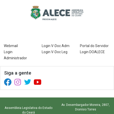
Webmail
Login V-Doc Adm
Portal do Servidor
Login
Login V-Doc Leg
Login DOALECE
Administrador
Siga a gente
Facebook (abre em nova janela)
Instagram (abre em nova janela)
Twitter (abre em nova janela)
YouTube (abre em nova janela)
Av. Desembargador Moreira, 2807,
Assembleia Legislativa do Estado
Dionísio Torres
do Ceará