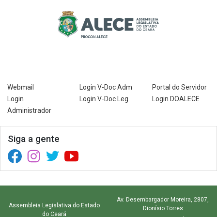
Webmail
Login V-Doc Adm
Portal do Servidor
Login
Login V-Doc Leg
Login DOALECE
Administrador
Siga a gente
Facebook (abre em nova janela)
Instagram (abre em nova janela)
Twitter (abre em nova janela)
YouTube (abre em nova janela)
Av. Desembargador Moreira, 2807,
Assembleia Legislativa do Estado
Dionísio Torres
do Ceará