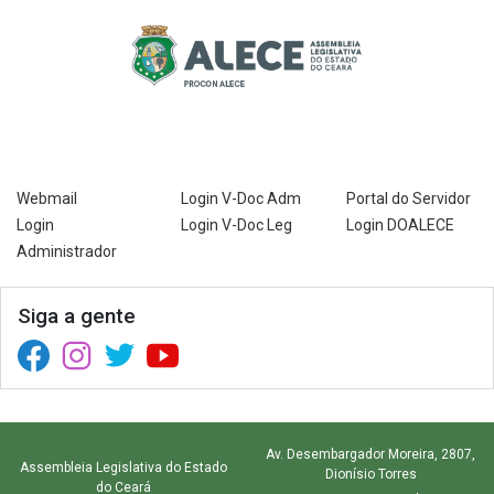
Webmail
Login V-Doc Adm
Portal do Servidor
Login
Login V-Doc Leg
Login DOALECE
Administrador
Siga a gente
Facebook (abre em nova janela)
Instagram (abre em nova janela)
Twitter (abre em nova janela)
YouTube (abre em nova janela)
Av. Desembargador Moreira, 2807,
Assembleia Legislativa do Estado
Dionísio Torres
do Ceará