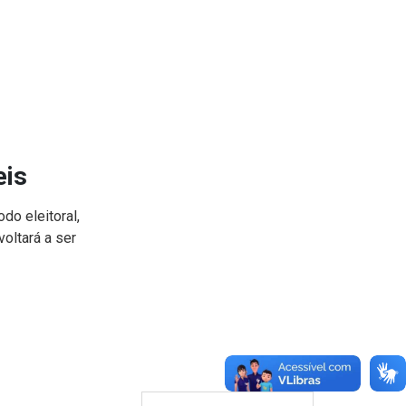
eis
do eleitoral,
oltará a ser