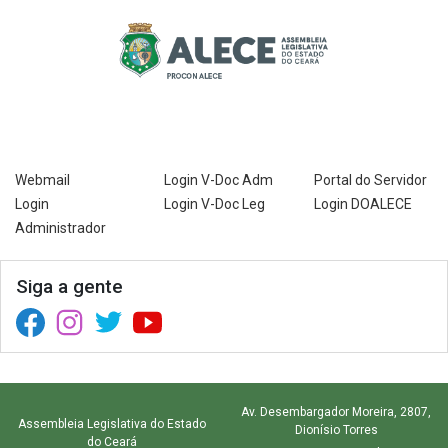
Webmail
Login V-Doc Adm
Portal do Servidor
Login
Login V-Doc Leg
Login DOALECE
Administrador
Siga a gente
Facebook (abre em nova janela)
Instagram (abre em nova janela)
Twitter (abre em nova janela)
YouTube (abre em nova janela)
Av. Desembargador Moreira, 2807,
Assembleia Legislativa do Estado
Dionísio Torres
do Ceará