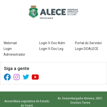
Webmail
Login V-Doc Adm
Portal do Servidor
Login
Login V-Doc Leg
Login DOALECE
Administrador
Siga a gente
Facebook (abre em nova janela)
Instagram (abre em nova janela)
Twitter (abre em nova janela)
YouTube (abre em nova janela)
Av. Desembargador Moreira, 2807,
Assembleia Legislativa do Estado
Dionísio Torres
do Ceará