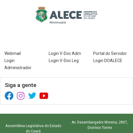
Webmail
Login V-Doc Adm
Portal do Servidor
Login
Login V-Doc Leg
Login DOALECE
Administrador
Siga a gente
Facebook (abre em nova janela)
Instagram (abre em nova janela)
Twitter (abre em nova janela)
YouTube (abre em nova janela)
Av. Desembargador Moreira, 2807,
Assembleia Legislativa do Estado
Dionísio Torres
do Ceará