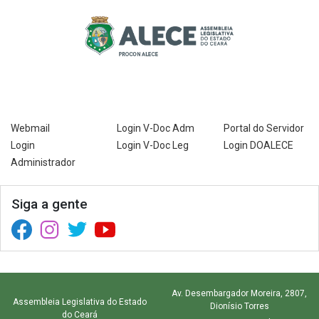
Webmail
Login V-Doc Adm
Portal do Servidor
Login
Login V-Doc Leg
Login DOALECE
Administrador
Siga a gente
Facebook (abre em nova janela)
Instagram (abre em nova janela)
Twitter (abre em nova janela)
YouTube (abre em nova janela)
Av. Desembargador Moreira, 2807,
Assembleia Legislativa do Estado
Dionísio Torres
do Ceará